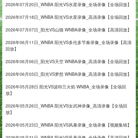
2026年07月20日_WNBA 阳光VS水星录像_全场录像【全场回放】
2026年07月18日_WNBA 阳光VS水星录像_高清录像【全场回放】
2026年07月07日_阳光VS山猫 WNBA录像_全场录像【高清回放】
2026年06月11日_WNBA 阳光VS多伦多节奏录像_全场录像【高清
回放】
2026年06月06日_阳光VS天空 WNBA录像_高清录像【全场回放】
2026年06月03日_阳光VS梦想 WNBA录像_高清录像【全场回放】
2026年05月28日 阳光VS波特兰火焰 WNBA_全场录像【全场回
放】
2026年05月26日_WNBA 阳光VS女武神录像_高清录像【全场回
放】
2026年05月23日_WNBA 阳光VS风暴录像_全场录像【视频集锦】
2026年05月21日_WNBA 阳光VS风暴录像_全场录像【高清回放】