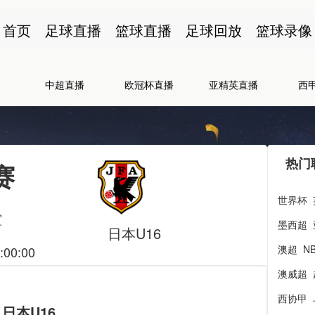
首页
足球直播
篮球直播
足球回放
篮球录像
中超直播
欧冠杯直播
亚精英直播
西
热门
赛
世界杯
谊
墨西超
日本U16
澳超
N
:00:00
澳威超
西协甲
 日本U16