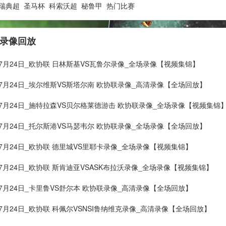
瑞典超
圣马杯
科索沃超
秘鲁甲
热门比赛
 录像回放
年07月24日_欧协联 日林斯基VS瓦鲁尔录像_全场录像【视频集锦】
年07月24日_埃尔维斯VS斯塔尔南 欧协联录像_高清录像【全场回放】
年07月24日_施特拉森VS贝尔格莱德游击 欧协联录像_全场录像【视频集锦
年07月24日_托尔斯港VS马瑟韦尔 欧协联录像_全场录像【全场回放】
年07月24日_欧协联 德里城VS里耶卡录像_全场录像【视频集锦】
年07月24日_欧协联 斯肯迪亚VSASK布拉沃录像_全场录像【视频集锦】
年07月24日_卡里鲁VS舒尔本 欧协联录像_高清录像【全场回放】
年07月24日_欧协联 科佩尔VSNSI鲁纳维克录像_高清录像【全场回放】