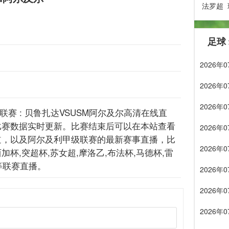
法罗超
足球
2026
2026
2026
甲级联赛 : 贝鲁扎达VSUSM阿尔及尔高清在线直
比赛数据实时更新。比赛结束后可以在本站查看
2026
道，以及阿尔及利甲级联赛的最新赛事直播，比
2026
,突超杯,苏女超,摩洛乙,布法杯,马德杯,雷
超等联赛直播。
2026
2026
2026