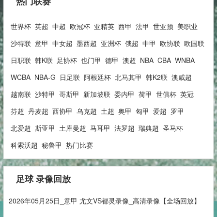
热门联赛
世界杯
英超
中超
欧冠杯
亚精英
西甲
法甲
世亚预
美职业
沙特联
意甲
中女超
墨西超
亚洲杯
俄超
中甲
欧协联
欧国联
日职联
韩K联
足协杯
也门甲
德甲
澳超
NBA
CBA
WNBA
WCBA
NBA-G
日足联
阿根廷杯
北马其甲
韩K2联
澳威超
越南联
沙特甲
哥斯甲
新加坡联
委内甲
荷甲
世俱杯
英冠
芬超
丹麦超
西协甲
乌克超
土超
奥甲
匈甲
爱超
罗甲
北爱超
斯亚甲
土库曼超
马耳甲
法罗超
瑞典超
圣马杯
科索沃超
秘鲁甲
热门比赛
足球 录像回放
2026年05月25日_意甲 尤文VS都灵录像_高清录像【全场回放】