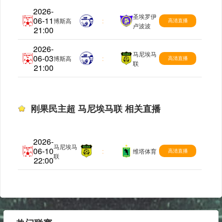
2026-
圣埃罗伊
06-11
刚果民主超
博斯高
:
高清直播
卢波波
21:00
2026-
马尼埃马
06-03
刚果民主超
博斯高
:
高清直播
联
21:00
刚果民主超 马尼埃马联 相关直播
2026-
马尼埃马
06-10
刚果民主超
:
维塔体育
高清直播
联
22:00