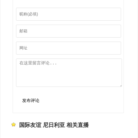
发布评论
国际友谊 尼日利亚 相关直播