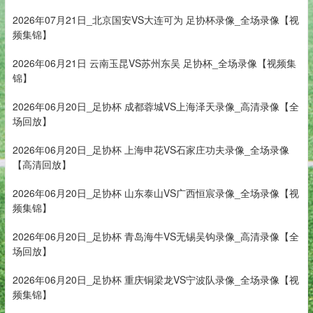
2026年07月21日_北京国安VS大连可为 足协杯录像_全场录像【视
频集锦】
2026年06月21日 云南玉昆VS苏州东吴 足协杯_全场录像【视频集
锦】
2026年06月20日_足协杯 成都蓉城VS上海泽天录像_高清录像【全
场回放】
2026年06月20日_足协杯 上海申花VS石家庄功夫录像_全场录像
【高清回放】
2026年06月20日_足协杯 山东泰山VS广西恒宸录像_全场录像【视
频集锦】
2026年06月20日_足协杯 青岛海牛VS无锡吴钩录像_高清录像【全
场回放】
2026年06月20日_足协杯 重庆铜梁龙VS宁波队录像_全场录像【视
频集锦】