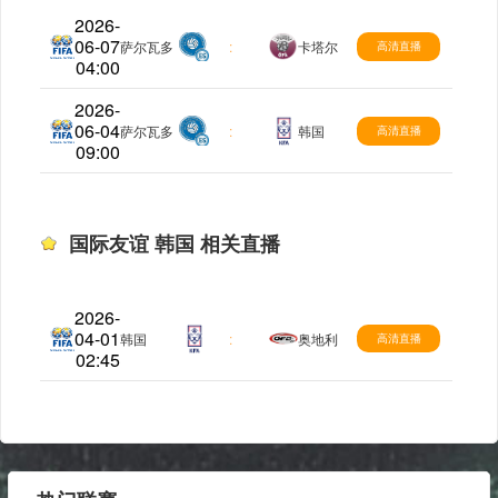
2026-
06-07
国际友谊
萨尔瓦多
:
卡塔尔
高清直播
04:00
2026-
06-04
国际友谊
萨尔瓦多
:
韩国
高清直播
09:00
国际友谊 韩国 相关直播
2026-
04-01
国际友谊
韩国
:
奥地利
高清直播
02:45