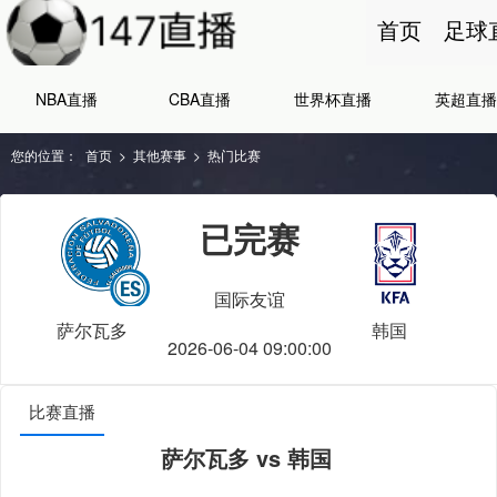
首页
足球
NBA直播
CBA直播
世界杯直播
英超直播
您的位置：
首页
>
其他赛事
>
热门比赛
已完赛
国际友谊
萨尔瓦多
韩国
2026-06-04 09:00:00
比赛直播
萨尔瓦多 vs 韩国