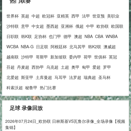
热门联赛
世界杯
英超
中超
欧冠杯
亚精英
西甲
法甲
世亚预
美职业
沙特联
意甲
中女超
墨西超
亚洲杯
俄超
中甲
欧协联
欧国联
日职联
韩K联
足协杯
也门甲
德甲
澳超
NBA
CBA
WNBA
WCBA
NBA-G
日足联
阿根廷杯
北马其甲
韩K2联
澳威超
越南联
沙特甲
哥斯甲
新加坡联
委内甲
荷甲
世俱杯
英冠
芬超
丹麦超
西协甲
乌克超
土超
奥甲
匈甲
爱超
罗甲
北爱超
斯亚甲
土库曼超
马耳甲
法罗超
瑞典超
圣马杯
科索沃超
秘鲁甲
热门比赛
足球 录像回放
2026年07月24日_欧协联 日林斯基VS瓦鲁尔录像_全场录像【视频
集锦】