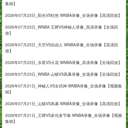
集锦】
2026年07月23日_阳光VS狂热 WNBA录像_全场录像【高清回放】
2026年07月23日_WNBA 王牌VS神秘人录像_高清录像【全场回
放】
2026年07月23日_天空VS自由人 WNBA录像_全场录像【高清回
放】
2026年07月23日_水星VS火花 WNBA录像_高清录像【全场回放】
2026年07月23日_WNBA 山猫VS风暴录像_全场录像【全场回放】
2026年07月21日_神秘人VS女武神 WNBA录像_全场录像【视频集
锦】
2026年07月21日_山猫VS风暴 WNBA录像_全场录像【高清回放】
2026年07月21日_王牌VS多伦多节奏 WNBA录像_全场录像【视频
集锦】