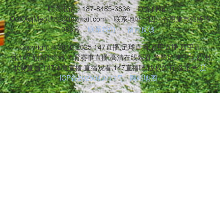
联系电话：187-8485-3836
联系邮箱：
O0KXdjMeoUt82@foxmail.com
联系地址：四川省恩施市强盛路
088号
联系我们
留言反馈
Copyright © 2016-2025 147直播,足球直播,意甲直播,西甲直
播,147无插件直播,体育赛事直播,高清在线观看,免费足球平台,欧洲
联赛直播,147体育直播,直播观看,147直播吧 版权所有 备案号:
辽
ICP备2025049771号
网站地图