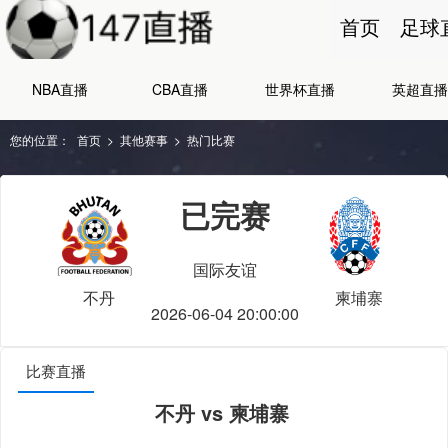
首页
足球
NBA直播
CBA直播
世界杯直播
英超直播
您的位置：
首页
>
其他赛事
>
热门比赛
已完赛
国际友谊
不丹
柬埔寨
2026-06-04 20:00:00
比赛直播
不丹 vs 柬埔寨