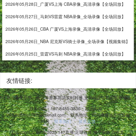
2026年05月28日_广厦VS上海 CBA录像_高清录像【全场回放】
2026年05月27日_马刺VS雷霆 NBA录像_全场录像【全场回放】
2026年05月26日_CBA 广厦VS上海录像_高清录像【全场回放】
2026年05月26日_NBA 尼克斯VS骑士录像_全场录像【视频集锦】
2026年05月25日_雷霆VS马刺 NBA录像_高清录像【全场回放】
友情链接:
台访问,用户享受意甲、西甲等赛事高清实时转播,支持稳定信号和赛事资讯
联系电话：187-8485-3836
联系邮箱：
O0KXdjMeoUt82@foxmail.com
联系地址：四川省恩施市强盛路
088号
联系我们
留言反馈
Copyright © 2016-2025 147直播,足球直播,意甲直播,西甲直