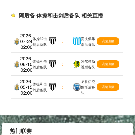
阿后备 体操和击剑后备队 相关直播
2026-
体操和击
竞技俱乐
07-24
阿后备
:
高清直播
剑后备队
部后备队
02:00
2026-
体操和击
阿尔多斯
06-10
阿后备
:
高清直播
剑后备队
维后备队
02:00
2026-
戈多伊克
体操和击
05-15
阿后备
:
鲁斯后备
高清直播
剑后备队
02:00
队
热门联赛