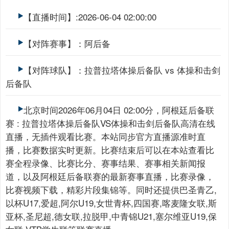
【直播时间】:2026-06-04 02:00:00
【对阵赛事】：阿后备
【对阵球队】：拉普拉塔体操后备队 vs 体操和击剑
后备队
北京时间2026年06月04日 02:00分，阿根廷后备联
赛 : 拉普拉塔体操后备队VS体操和击剑后备队高清在线
直播，无插件观看比赛。本站同步官方直播源准时直
播，比赛数据实时更新。比赛结束后可以在本站查看比
赛全程录像、比赛比分、赛事结果、赛事相关新闻报
道，以及阿根廷后备联赛的最新赛事直播，比赛录像，
比赛视频下载，精彩片段集锦等。同时还提供巴圣青乙,
以杯U17,爱超,阿尔U19,女世青杯,四国赛,喀麦隆女联,斯
亚杯,圣尼超,德女联,拉脱甲,中青锦U21,塞尔维亚U19,保