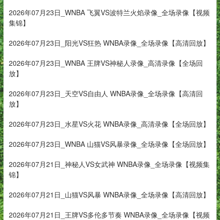
2026年07月23日_WNBA 飞翼VS波特兰火焰录像_全场录像【视频
集锦】
2026年07月23日_阳光VS狂热 WNBA录像_全场录像【高清回放】
2026年07月23日_WNBA 王牌VS神秘人录像_高清录像【全场回
放】
2026年07月23日_天空VS自由人 WNBA录像_全场录像【高清回
放】
2026年07月23日_水星VS火花 WNBA录像_高清录像【全场回放】
2026年07月23日_WNBA 山猫VS风暴录像_全场录像【全场回放】
2026年07月21日_神秘人VS女武神 WNBA录像_全场录像【视频集
锦】
2026年07月21日_山猫VS风暴 WNBA录像_全场录像【高清回放】
2026年07月21日_王牌VS多伦多节奏 WNBA录像_全场录像【视频