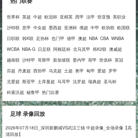
热门联赛
世界杯
英超
中超
欧冠杯
亚精英
西甲
法甲
世亚预
美职业
沙特联
意甲
中女超
墨西超
亚洲杯
俄超
中甲
欧协联
欧国联
日职联
韩K联
足协杯
也门甲
德甲
澳超
NBA
CBA
WNBA
WCBA
NBA-G
日足联
阿根廷杯
北马其甲
韩K2联
澳威超
越南联
沙特甲
哥斯甲
新加坡联
委内甲
荷甲
世俱杯
英冠
芬超
丹麦超
西协甲
乌克超
土超
奥甲
匈甲
爱超
罗甲
北爱超
斯亚甲
土库曼超
马耳甲
法罗超
瑞典超
圣马杯
科索沃超
秘鲁甲
热门比赛
足球 录像回放
2026年07月18日_深圳新鹏城VS武汉三镇 中超录像_全场录像【高
清回放】