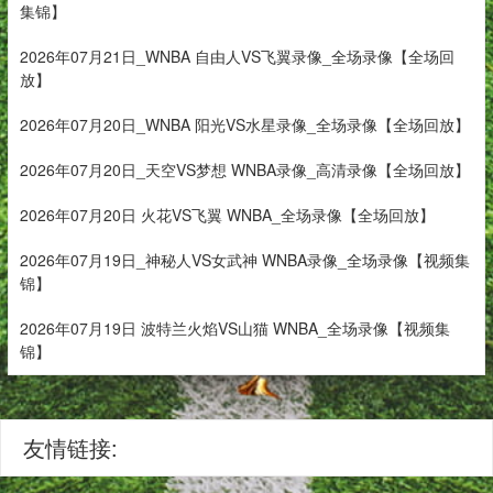
集锦】
2026年07月21日_WNBA 自由人VS飞翼录像_全场录像【全场回
放】
2026年07月20日_WNBA 阳光VS水星录像_全场录像【全场回放】
2026年07月20日_天空VS梦想 WNBA录像_高清录像【全场回放】
2026年07月20日 火花VS飞翼 WNBA_全场录像【全场回放】
2026年07月19日_神秘人VS女武神 WNBA录像_全场录像【视频集
锦】
2026年07月19日 波特兰火焰VS山猫 WNBA_全场录像【视频集
锦】
友情链接: