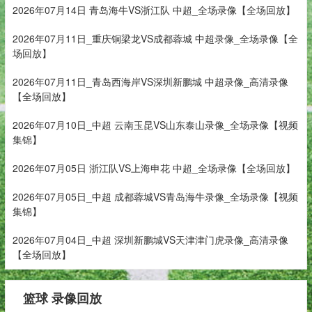
2026年07月14日 青岛海牛VS浙江队 中超_全场录像【全场回放】
2026年07月11日_重庆铜梁龙VS成都蓉城 中超录像_全场录像【全
场回放】
2026年07月11日_青岛西海岸VS深圳新鹏城 中超录像_高清录像
【全场回放】
2026年07月10日_中超 云南玉昆VS山东泰山录像_全场录像【视频
集锦】
2026年07月05日 浙江队VS上海申花 中超_全场录像【全场回放】
2026年07月05日_中超 成都蓉城VS青岛海牛录像_全场录像【视频
集锦】
2026年07月04日_中超 深圳新鹏城VS天津津门虎录像_高清录像
【全场回放】
篮球 录像回放