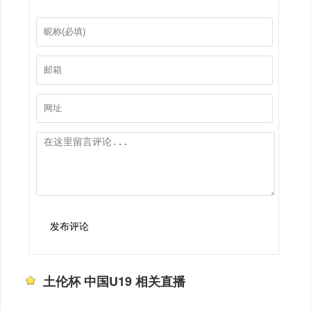
发布评论
土伦杯 中国U19 相关直播