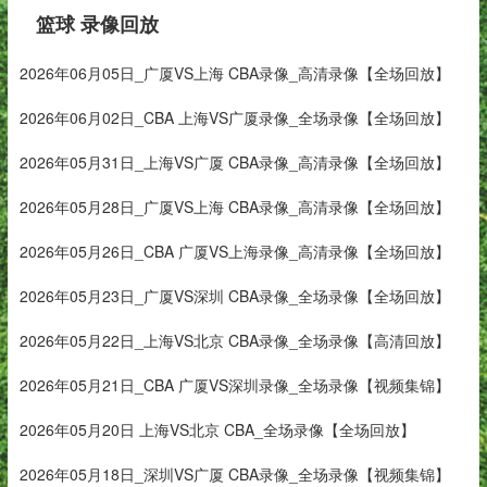
篮球 录像回放
2026年06月05日_广厦VS上海 CBA录像_高清录像【全场回放】
2026年06月02日_CBA 上海VS广厦录像_全场录像【全场回放】
2026年05月31日_上海VS广厦 CBA录像_高清录像【全场回放】
2026年05月28日_广厦VS上海 CBA录像_高清录像【全场回放】
2026年05月26日_CBA 广厦VS上海录像_高清录像【全场回放】
2026年05月23日_广厦VS深圳 CBA录像_全场录像【全场回放】
2026年05月22日_上海VS北京 CBA录像_全场录像【高清回放】
2026年05月21日_CBA 广厦VS深圳录像_全场录像【视频集锦】
2026年05月20日 上海VS北京 CBA_全场录像【全场回放】
2026年05月18日_深圳VS广厦 CBA录像_全场录像【视频集锦】