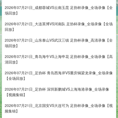
2026年07月21日_成都蓉城VS云南玉昆 足协杯录像_全场录像【全
场回放】
2026年07月21日_大连英博VS河南队 足协杯录像_全场录像【全场
回放】
2026年07月21日_山东泰山VS武汉三镇 足协杯录像_高清录像【全
场回放】
2026年07月21日_青岛海牛VS上海申花 足协杯录像_全场录像【高
清回放】
2026年07月21日_足协杯 青岛西海岸VS重庆铜梁龙录像_全场录像
【全场回放】
2026年07月21日_足协杯 深圳新鹏城VS上海海港录像_全场录像
【视频集锦】
2026年07月21日_北京国安VS大连可为 足协杯录像_全场录像【视
频集锦】