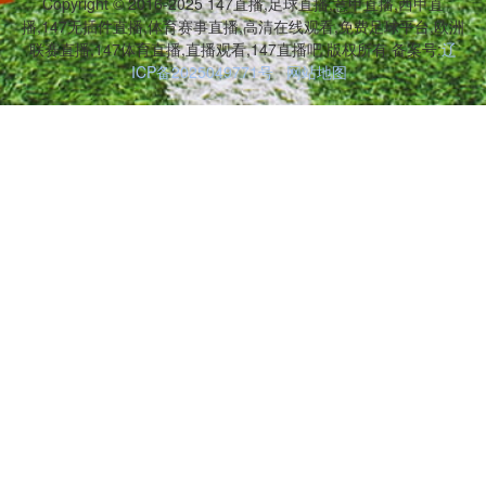
Copyright © 2016-2025 147直播,足球直播,意甲直播,西甲直
播,147无插件直播,体育赛事直播,高清在线观看,免费足球平台,欧洲
联赛直播,147体育直播,直播观看,147直播吧 版权所有 备案号:
辽
ICP备2025049771号
网站地图