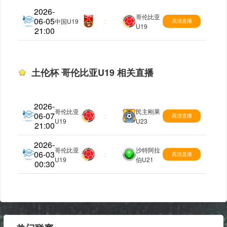
2026-
哥伦比亚
06-05
土伦杯
中国U19
:
高清直播
U19
21:00
土伦杯 哥伦比亚U19 相关直播
2026-
哥伦比亚
民主刚果
06-07
土伦杯
:
高清直播
U19
U23
21:00
2026-
哥伦比亚
沙特阿拉
06-03
土伦杯
:
高清直播
U19
伯U21
00:30