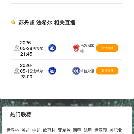
苏丹超 法希尔 相关直播
2026-
乌姆穆加
05-28
苏丹超
法希尔
:
高清直播
德
21:45
2026-
05-16
苏丹超
法希尔
:
希拉尔港
高清直播
23:00
热门联赛
世界杯
英超
中超
欧冠杯
亚精英
西甲
法甲
世亚预
美职业