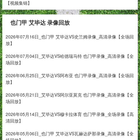
【视频集锦】
也门甲 艾毕达 录像回放
2026年07月16日_也门甲 艾毕达VS史兰姆录像_高清录像【全场回
放】
2026年07月04日_艾毕达VS哈德瑞马特 也门甲录像_高清录像【全
场回放】
2026年06月25日_艾毕达VS阿布亚 也门甲录像_高清录像【全场回
放】
2026年05月21日_艾毕达VS阿尔亚莫克 也门甲录像_高清录像【全
场回放】
2026年05月14日_艾毕达VS穆卡拉体育 也门甲录像_全场录像【高
清回放】
2026年05月06日_也门甲 艾毕达VS瓦赫达萨那录像_高清录像【全
场回放】