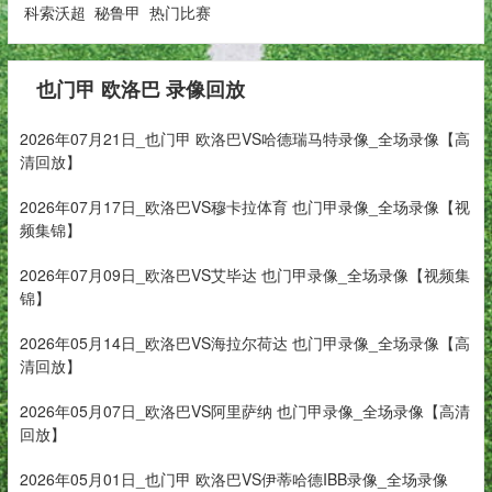
科索沃超
秘鲁甲
热门比赛
也门甲 欧洛巴 录像回放
2026年07月21日_也门甲 欧洛巴VS哈德瑞马特录像_全场录像【高
清回放】
2026年07月17日_欧洛巴VS穆卡拉体育 也门甲录像_全场录像【视
频集锦】
2026年07月09日_欧洛巴VS艾毕达 也门甲录像_全场录像【视频集
锦】
2026年05月14日_欧洛巴VS海拉尔荷达 也门甲录像_全场录像【高
清回放】
2026年05月07日_欧洛巴VS阿里萨纳 也门甲录像_全场录像【高清
回放】
2026年05月01日_也门甲 欧洛巴VS伊蒂哈德IBB录像_全场录像