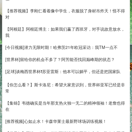
【推荐视频】李刚仁看着像中学生，衣服脱了身材吊炸天！怪不得
对
【阿根廷】阿根廷博主：如果我们赢了西班牙，对手说故意放水，
我
[今日视频]潜力无限时期！哈弗茨21年欧冠采访：我TM一点不
[世界杯]留给你的机会不多了？阿芳能否找回巅峰期的状态？
[足球]谈梅西世界杯❗苏亚雷斯：他本可以躺平，但还是把国家队
【你怎么看？】斯卡洛尼：希望大家意识到，世界杯亚军已经是非
常
【集锦】韦德确实是当年那支热火独一无二的精神领袖！老詹也得
在
[推荐视频]心如止水！卡森华莱士最新野球场训练视频！