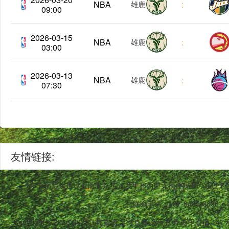
NBA
:
雄鹿
09:00
2026-03-15
NBA
:
雄鹿
03:00
2026-03-13
NBA
:
雄鹿
07:30
友情链接:
147直播提供足球直播服务,专注意甲和西甲无插件观看。通过
联系电话：187-8485-3836
Copyright © 2016-2025 147直播,足球直播,意甲直播,西