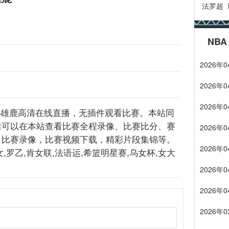
法罗超
NB
2026年
2026年
2026年
: 太阳VS雄鹿高清在线直播，无插件观看比赛。本站同
后可以在本站查看比赛全程录像、比赛比分、赛
2026年
，比赛录像，比赛视频下载，精彩片段集锦等。
2026年
女,罗乙,肯女联,法语运,希篮明星赛,乌女杯,女大
2026年
2026年
2026年