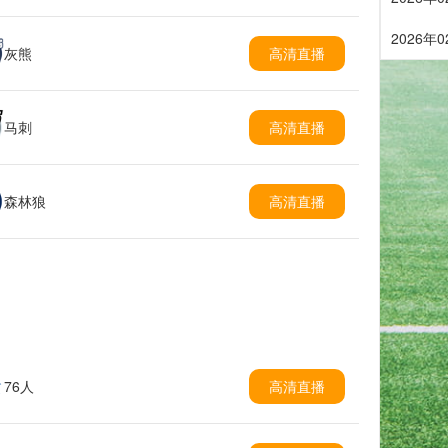
2026
灰熊
高清直播
马刺
高清直播
森林狼
高清直播
76人
高清直播