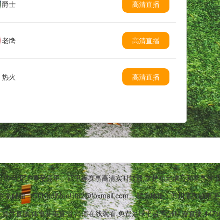
爵士
高清直播
老鹰
高清直播
热火
高清直播
平台访问,用户享受意甲、西甲等赛事高清实时转播,支持稳定信号和赛事
联系邮箱：O0KXdjMeoUt82@foxmail.com
联系地址：四川省恩施市强盛
甲直播,147无插件直播,体育赛事直播,高清在线观看,免费足球平台,欧洲联赛直播,1