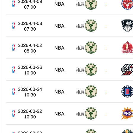
2026-04-09
NBA
:
雄鹿
07:00
2026-04-08
NBA
:
雄鹿
07:30
2026-04-02
NBA
:
雄鹿
08:00
2026-03-26
NBA
:
雄鹿
10:00
2026-03-24
NBA
:
雄鹿
10:30
2026-03-22
NBA
:
雄鹿
10:00
2026-03-20