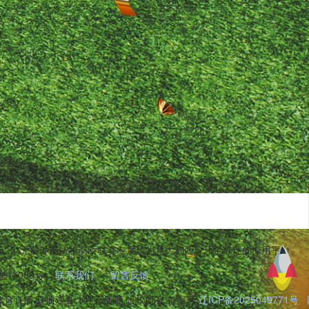
资讯。以无插件高清和南欧联赛专属成为意大利西班牙足球迷的专用平台。
路088号
联系我们
留言反馈
47体育直播,直播观看,147直播吧 版权所有 备案号:
辽ICP备2025049771号