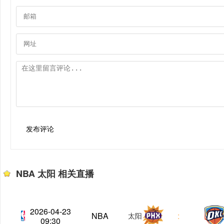
发布评论
NBA 太阳 相关直播
2026-04-23
NBA
:
太阳
09:30