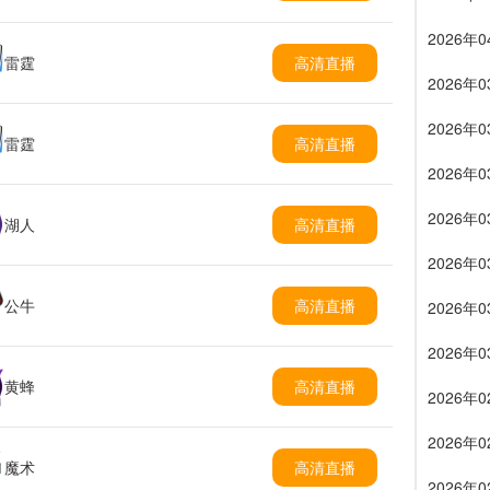
2026年
雷霆
高清直播
2026年
2026年
雷霆
高清直播
2026年
2026年
湖人
高清直播
2026年
公牛
高清直播
2026年
2026年
黄蜂
高清直播
2026年
2026年
魔术
高清直播
2026年