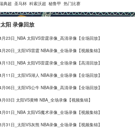
瑞典超
圣马杯
科索沃超
秘鲁甲
热门比赛
A 太阳 录像回放
04月23日_NBA 太阳VS雷霆录像_高清录像【全场回放】
04月20日_太阳VS雷霆 NBA录像_全场录像【视频集锦】
04月13日_NBA 太阳VS雷霆录像_全场录像【高清回放】
04月11日_太阳VS湖人 NBA录像_全场录像【全场回放】
04月06日_太阳VS公牛 NBA录像_高清录像【全场回放】
04月03日 太阳VS黄蜂 NBA_全场录像【视频集锦】
04月01日_NBA 太阳VS魔术录像_全场录像【视频集锦】
03月31日_太阳VS灰熊 NBA录像_全场录像【视频集锦】