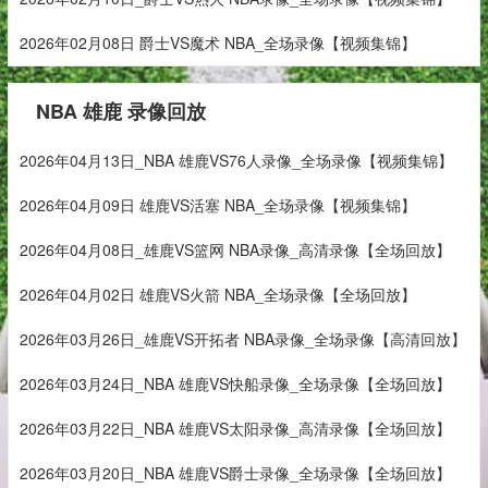
2026年02月08日 爵士VS魔术 NBA_全场录像【视频集锦】
NBA 雄鹿 录像回放
2026年04月13日_NBA 雄鹿VS76人录像_全场录像【视频集锦】
2026年04月09日 雄鹿VS活塞 NBA_全场录像【视频集锦】
2026年04月08日_雄鹿VS篮网 NBA录像_高清录像【全场回放】
2026年04月02日 雄鹿VS火箭 NBA_全场录像【全场回放】
2026年03月26日_雄鹿VS开拓者 NBA录像_全场录像【高清回放】
2026年03月24日_NBA 雄鹿VS快船录像_全场录像【全场回放】
2026年03月22日_NBA 雄鹿VS太阳录像_高清录像【全场回放】
2026年03月20日_NBA 雄鹿VS爵士录像_全场录像【全场回放】