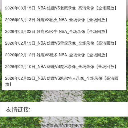
2026年03月15日_NBA 雄鹿VS老鹰录像_高清录像【全场回放】
2026年03月13日 雄鹿VS热火 NBA_全场录像【全场回放】
2026年03月02日 雄鹿VS公牛 NBA_全场录像【全场回放】
2026年02月13日_NBA 雄鹿VS雷霆录像_全场录像【高清回放】
2026年02月12日 雄鹿VS魔术 NBA_全场录像【全场回放】
2026年02月10日_NBA 雄鹿VS魔术录像_全场录像【全场回放】
2026年02月02日_NBA 雄鹿VS凯尔特人录像_全场录像【高清回
放】
友情链接:
台访问,用户享受意甲、西甲等赛事高清实时转播,支持稳定信号和赛事资讯