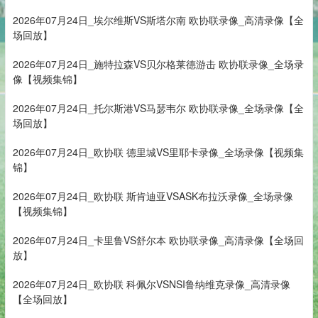
2026年07月24日_埃尔维斯VS斯塔尔南 欧协联录像_高清录像【全
场回放】
2026年07月24日_施特拉森VS贝尔格莱德游击 欧协联录像_全场录
像【视频集锦】
2026年07月24日_托尔斯港VS马瑟韦尔 欧协联录像_全场录像【全
场回放】
2026年07月24日_欧协联 德里城VS里耶卡录像_全场录像【视频集
锦】
2026年07月24日_欧协联 斯肯迪亚VSASK布拉沃录像_全场录像
【视频集锦】
2026年07月24日_卡里鲁VS舒尔本 欧协联录像_高清录像【全场回
放】
2026年07月24日_欧协联 科佩尔VSNSI鲁纳维克录像_高清录像
【全场回放】