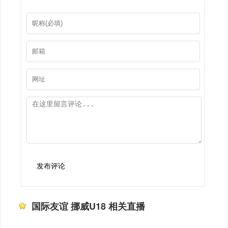
发布评论
国际友谊 挪威U18 相关直播