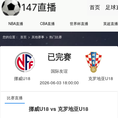
首页
足球
NBA直播
CBA直播
世界杯直播
英超直播
您的位置：
首页
>
其他赛事
>
热门比赛
已完赛
国际友谊
挪威U18
克罗地亚U18
2026-06-03 18:00:00
比赛直播
挪威U18 vs 克罗地亚U18