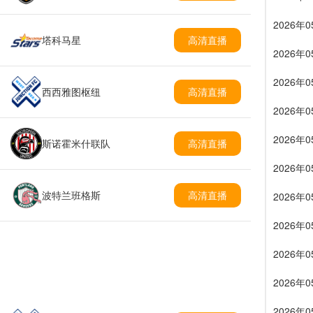
2026年
塔科马星
高清直播
2026年
2026年
西西雅图枢纽
高清直播
2026年
2026年
斯诺霍米什联队
高清直播
2026年
波特兰班格斯
高清直播
2026年
2026年
2026年
2026年
2026年