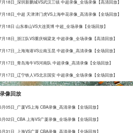
年07月18日_深圳新鹏城VS武汉三镇 中超录像_全场录像【高清回放】
年07月18日_中超 天津津门虎VS上海申花录像_高清录像【全场回放】
年07月18日 山东泰山VS大连英博 中超_全场录像【全场回放】
年07月18日_浙江队VS重庆铜梁龙 中超录像_全场录像【高清回放】
年07月17日_上海海港VS云南玉昆 中超录像_高清录像【全场回放】
年07月17日_青岛海牛VS河南队 中超录像_高清录像【全场回放】
年07月17日_辽宁铁人VS北京国安 中超录像_全场录像【全场回放】
 录像回放
06月05日_广厦VS上海 CBA录像_高清录像【全场回放】
06月02日_CBA 上海VS广厦录像_全场录像【全场回放】
05月31日_上海VS广厦 CBA录像_高清录像【全场回放】