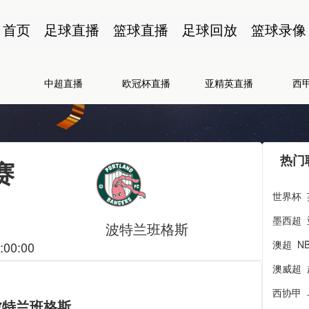
首页
足球直播
篮球直播
足球回放
篮球录像
中超直播
欧冠杯直播
亚精英直播
西
热门
赛
世界杯
墨西超
波特兰班格斯
澳超
N
:00:00
澳威超
西协甲
 波特兰班格斯