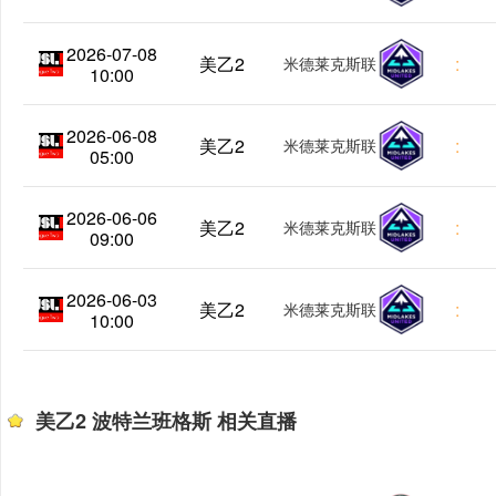
2026-07-08
美乙2
:
米德莱克斯联
10:00
2026-06-08
美乙2
:
米德莱克斯联
05:00
2026-06-06
美乙2
:
米德莱克斯联
09:00
2026-06-03
美乙2
:
米德莱克斯联
10:00
美乙2 波特兰班格斯 相关直播