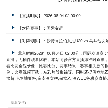
【直播时间】:2026-06-04 02:00:00
【对阵赛事】：国际友谊
【对阵球队】：沙特阿拉伯女足U20 vs 马耳他女足
北京时间2026年06月04日 02:00分，国际友谊赛
直播，无插件观看比赛。本站同步官方直播源准时直播
看比赛全程录像、比赛比分、赛事结果、赛事相关新闻
像，比赛视频下载，精彩片段集锦等。同时还提供危地乙,MT
篮超,克罗地亚杯,东南澳女联,保篮乙,澳WCC等联赛直播