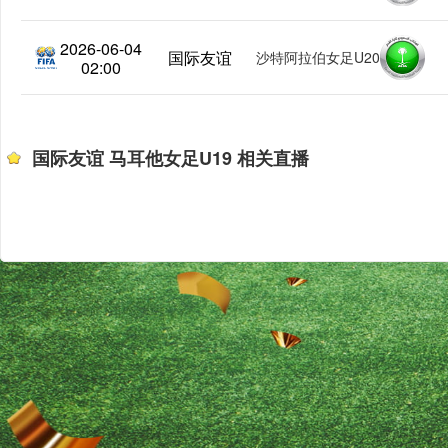
2026-06-04
国际友谊
沙特阿拉伯女足U20
02:00
国际友谊 马耳他女足U19 相关直播