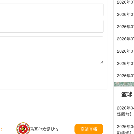
2026
2026
2026
2026
2026
2026
2026
篮球
2026
场回放】
2026
:
马耳他女足U19
高清直播
频集锦】