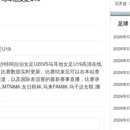
法罗超
足球
2026
U19
2026
2026
 : 沙特阿拉伯女足U20VS马耳他女足U19高清在线
，比赛数据实时更新。比赛结束后可以在本站查
2026
报道，以及国际友谊赛的最新赛事直播，比赛录
2026
N8杯,女日联杯,马来FAM杯,乌干达女联,挪
。
2026
2026
2026