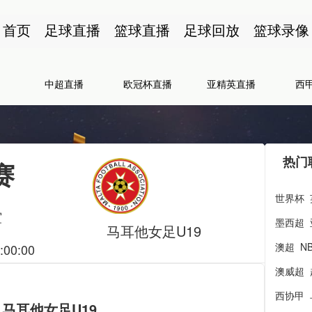
首页
足球直播
篮球直播
足球回放
篮球录像
中超直播
欧冠杯直播
亚精英直播
西
热门
赛
世界杯
谊
墨西超
马耳他女足U19
澳超
N
:00:00
澳威超
西协甲
 马耳他女足U19