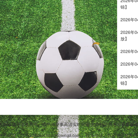
2026
锦】
2026
2026
放】
2026
2026
2026
锦】
平台访问,用户享受意甲、西甲等赛事高清实时转播,支持稳定信号和赛事
联系邮箱：O0KXdjMeoUt82@foxmail.com
联系地址：四川省恩施市强盛