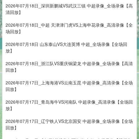
2026年07月18日_深圳新鹏城VS武汉三镇 中超录像_全场录像【高
清回放】
2026年07月18日_中超 天津津门虎VS上海申花录像_高清录像【全
场回放】
2026年07月18日 山东泰山VS大连英博 中超_全场录像【全场回
放】
2026年07月18日_浙江队VS重庆铜梁龙 中超录像_全场录像【高清
回放】
2026年07月17日_上海海港VS云南玉昆 中超录像_高清录像【全场
回放】
2026年07月17日_青岛海牛VS河南队 中超录像_高清录像【全场回
放】
2026年07月17日_辽宁铁人VS北京国安 中超录像_全场录像【全场
回放】