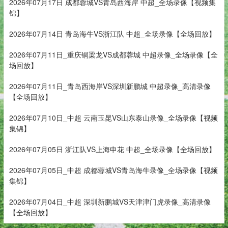
2026年07月17日 成都蓉城VS青岛西海岸 中超_全场录像【视频集
锦】
2026年07月14日 青岛海牛VS浙江队 中超_全场录像【全场回放】
2026年07月11日_重庆铜梁龙VS成都蓉城 中超录像_全场录像【全
场回放】
2026年07月11日_青岛西海岸VS深圳新鹏城 中超录像_高清录像
【全场回放】
2026年07月10日_中超 云南玉昆VS山东泰山录像_全场录像【视频
集锦】
2026年07月05日 浙江队VS上海申花 中超_全场录像【全场回放】
2026年07月05日_中超 成都蓉城VS青岛海牛录像_全场录像【视频
集锦】
2026年07月04日_中超 深圳新鹏城VS天津津门虎录像_高清录像
【全场回放】