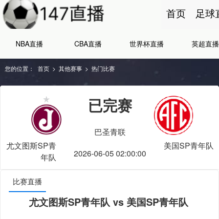
首页
足球
NBA直播
CBA直播
世界杯直播
英超直播
您的位置：
首页
>
其他赛事
>
热门比赛
已完赛
巴圣青联
尤文图斯SP青
美国SP青年队
2026-06-05 02:00:00
年队
比赛直播
尤文图斯SP青年队 vs 美国SP青年队