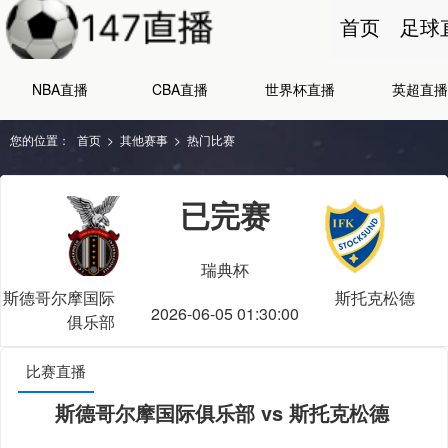
首页
足球
NBA直播
CBA直播
世界杯直播
英超直播
您的位置：
首页
>
其他赛事
>
热门比赛
已完赛
瑞典杯
斯德哥尔摩国际
斯托克松德
2026-06-05 01:30:00
俱乐部
比赛直播
斯德哥尔摩国际俱乐部 vs 斯托克松德