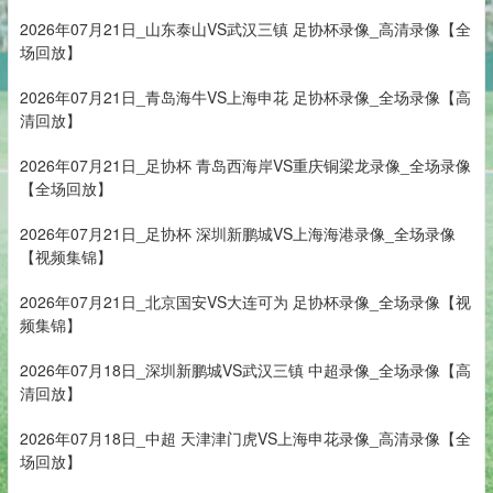
2026年07月21日_山东泰山VS武汉三镇 足协杯录像_高清录像【全
场回放】
2026年07月21日_青岛海牛VS上海申花 足协杯录像_全场录像【高
清回放】
2026年07月21日_足协杯 青岛西海岸VS重庆铜梁龙录像_全场录像
【全场回放】
2026年07月21日_足协杯 深圳新鹏城VS上海海港录像_全场录像
【视频集锦】
2026年07月21日_北京国安VS大连可为 足协杯录像_全场录像【视
频集锦】
2026年07月18日_深圳新鹏城VS武汉三镇 中超录像_全场录像【高
清回放】
2026年07月18日_中超 天津津门虎VS上海申花录像_高清录像【全
场回放】