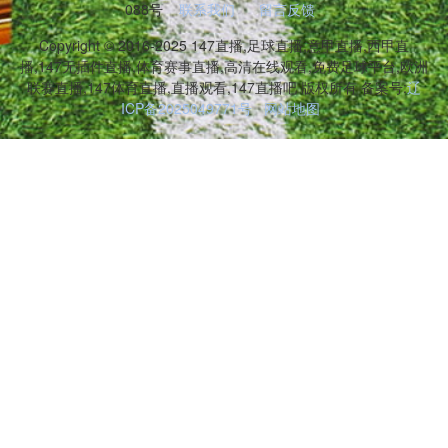
088号
联系我们
留言反馈
Copyright © 2016-2025 147直播,足球直播,意甲直播,西甲直
播,147无插件直播,体育赛事直播,高清在线观看,免费足球平台,欧洲
联赛直播,147体育直播,直播观看,147直播吧 版权所有 备案号:
辽
ICP备2025049771号
网站地图