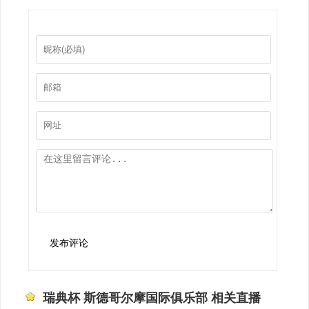
发布评论
瑞典杯 斯德哥尔摩国际俱乐部 相关直播