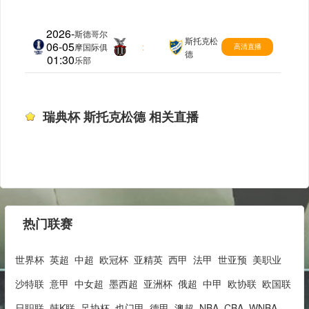
2026-
斯德哥尔
斯托克松
06-05
瑞典杯
摩国际俱
:
高清直播
德
01:30
乐部
瑞典杯 斯托克松德 相关直播
热门联赛
世界杯
英超
中超
欧冠杯
亚精英
西甲
法甲
世亚预
美职业
沙特联
意甲
中女超
墨西超
亚洲杯
俄超
中甲
欧协联
欧国联
日职联
韩K联
足协杯
也门甲
德甲
澳超
NBA
CBA
WNBA