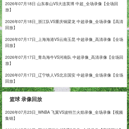
2026年07月18日 山东泰山VS大连英博 中超_全场录像【全场回
放】
2026年07月18日_浙江队VS重庆铜梁龙 中超录像_全场录像【高清
回放】
2026年07月17日_上海海港VS云南玉昆 中超录像_高清录像【全场
回放】
2026年07月17日_青岛海牛VS河南队 中超录像_高清录像【全场回
放】
2026年07月17日_辽宁铁人VS北京国安 中超录像_全场录像【全场
回放】
篮球 录像回放
2026年07月23日_WNBA 飞翼VS波特兰火焰录像_全场录像【视频
集锦】