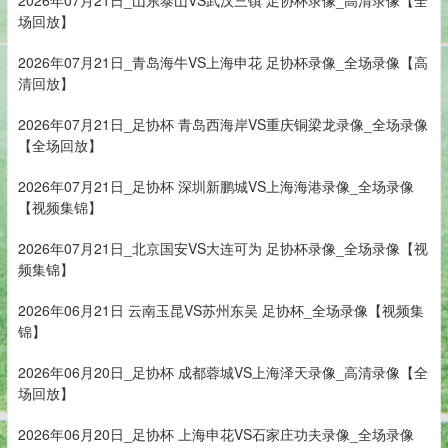
2026年07月21日_山东泰山VS武汉三镇 足协杯录像_高清录像【全
场回放】
2026年07月21日_青岛海牛VS上海申花 足协杯录像_全场录像【高
清回放】
2026年07月21日_足协杯 青岛西海岸VS重庆铜梁龙录像_全场录像
【全场回放】
2026年07月21日_足协杯 深圳新鹏城VS上海海港录像_全场录像
【视频集锦】
2026年07月21日_北京国安VS大连可为 足协杯录像_全场录像【视
频集锦】
2026年06月21日 云南玉昆VS苏州东吴 足协杯_全场录像【视频集
锦】
2026年06月20日_足协杯 成都蓉城VS上海泽天录像_高清录像【全
场回放】
2026年06月20日_足协杯 上海申花VS石家庄功夫录像_全场录像