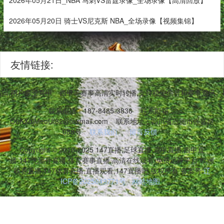
2026年05月21日_NBA 马刺VS雷霆录像_全场录像【高清回放】
2026年05月20日 骑士VS尼克斯 NBA_全场录像【视频集锦】
友情链接:
台访问,用户享受意甲、西甲等赛事高清实时转播,支持稳定信号和赛事资讯
联系电话：187-8485-3836
联系邮箱：
O0KXdjMeoUt82@foxmail.com
联系地址：四川省恩施市强盛路
088号
联系我们
留言反馈
Copyright © 2016-2025 147直播,足球直播,意甲直播,西甲直
播,147无插件直播,体育赛事直播,高清在线观看,免费足球平台,欧洲
联赛直播,147体育直播,直播观看,147直播吧 版权所有 备案号:
辽
ICP备2025049771号
网站地图