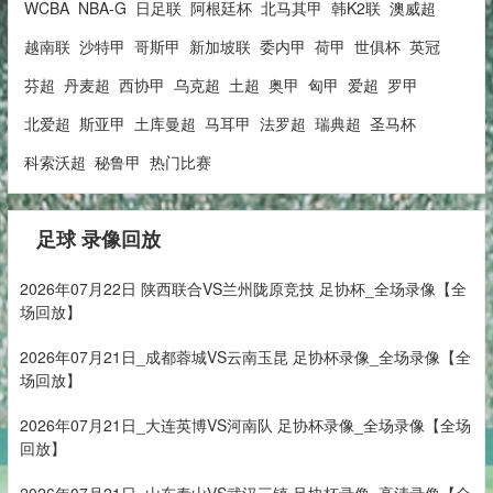
WCBA
NBA-G
日足联
阿根廷杯
北马其甲
韩K2联
澳威超
越南联
沙特甲
哥斯甲
新加坡联
委内甲
荷甲
世俱杯
英冠
芬超
丹麦超
西协甲
乌克超
土超
奥甲
匈甲
爱超
罗甲
北爱超
斯亚甲
土库曼超
马耳甲
法罗超
瑞典超
圣马杯
科索沃超
秘鲁甲
热门比赛
足球 录像回放
2026年07月22日 陕西联合VS兰州陇原竞技 足协杯_全场录像【全
场回放】
2026年07月21日_成都蓉城VS云南玉昆 足协杯录像_全场录像【全
场回放】
2026年07月21日_大连英博VS河南队 足协杯录像_全场录像【全场
回放】