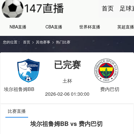
首页
足球
NBA直播
CBA直播
世界杯直播
英超直播
您的位置：
首页
>
其他赛事
>
热门比赛
已完赛
土杯
埃尔祖鲁姆BB
费内巴切
2026-02-06 01:30:00
比赛直播
埃尔祖鲁姆BB vs 费内巴切