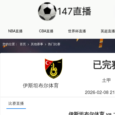
NBA直播
CBA直播
世界杯直播
英超直播
您的位置：
首页
>
其他赛事
>
热门比赛
已完
土甲
伊斯坦布尔体育
2026-02-08 21
比赛直播
伊斯坦布尔体育 vs