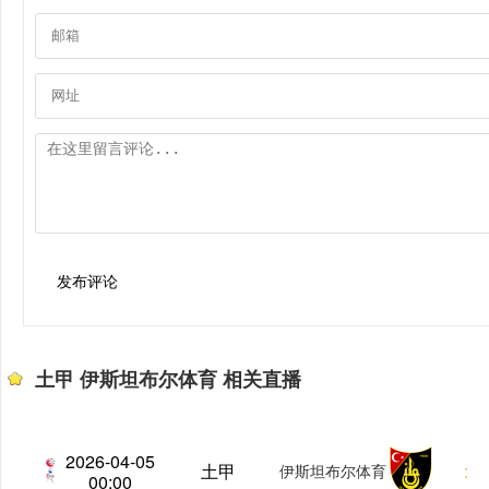
发布评论
土甲 伊斯坦布尔体育 相关直播
2026-04-05
土甲
:
伊斯坦布尔体育
00:00