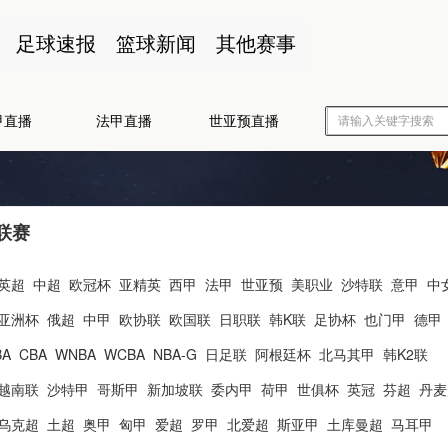
足球速报
篮球新闻
其他赛事
甲直播
法甲直播
世亚预直播
联赛
英超
中超
欧冠杯
亚精英
西甲
法甲
世亚预
美职业
沙特联
意甲
中
亚洲杯
俄超
中甲
欧协联
欧国联
日职联
韩K联
足协杯
也门甲
德甲
BA
CBA
WNBA
WCBA
NBA-G
日足联
阿根廷杯
北马其甲
韩K2联
越南联
沙特甲
哥斯甲
新加坡联
委内甲
荷甲
世俱杯
英冠
芬超
丹麦
乌克超
土超
奥甲
匈甲
爱超
罗甲
北爱超
斯亚甲
土库曼超
马耳甲