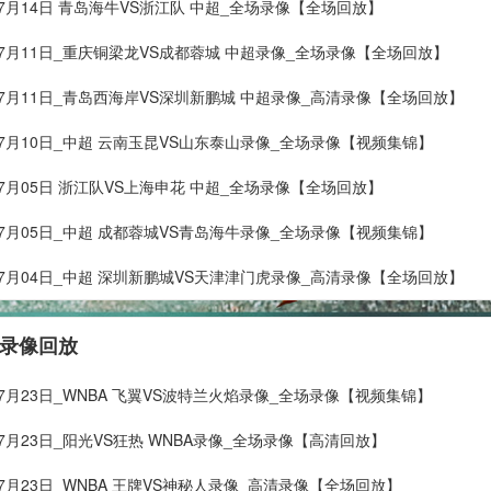
年07月14日 青岛海牛VS浙江队 中超_全场录像【全场回放】
年07月11日_重庆铜梁龙VS成都蓉城 中超录像_全场录像【全场回放】
年07月11日_青岛西海岸VS深圳新鹏城 中超录像_高清录像【全场回放】
年07月10日_中超 云南玉昆VS山东泰山录像_全场录像【视频集锦】
年07月05日 浙江队VS上海申花 中超_全场录像【全场回放】
年07月05日_中超 成都蓉城VS青岛海牛录像_全场录像【视频集锦】
年07月04日_中超 深圳新鹏城VS天津津门虎录像_高清录像【全场回放】
 录像回放
年07月23日_WNBA 飞翼VS波特兰火焰录像_全场录像【视频集锦】
07月23日_阳光VS狂热 WNBA录像_全场录像【高清回放】
年07月23日_WNBA 王牌VS神秘人录像_高清录像【全场回放】