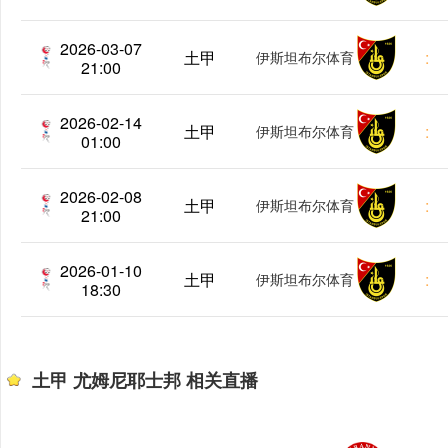
2026-03-07
土甲
:
伊斯坦布尔体育
21:00
2026-02-14
土甲
:
伊斯坦布尔体育
01:00
2026-02-08
土甲
:
伊斯坦布尔体育
21:00
2026-01-10
土甲
:
伊斯坦布尔体育
18:30
土甲 尤姆尼耶士邦 相关直播