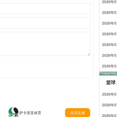
2026
2026
2026
2026
2026
2026
2026
篮球
2026
2026年
萨卡里亚体育
高清直播
2026