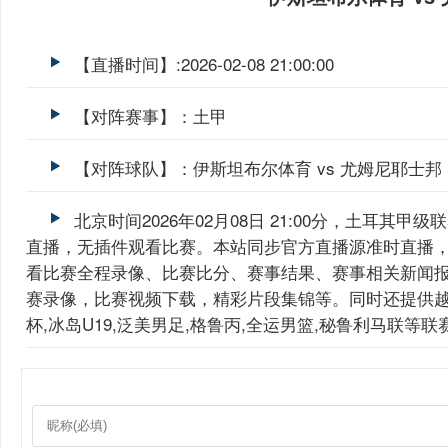
【直播时间】:2026-02-08 21:00:00
【对阵赛事】：土甲
【对阵球队】：伊斯坦布尔体育 vs 尤姆尼耶士邦
北京时间2026年02月08日 21:00分，土耳其甲
直播，无插件观看比赛。本站同步官方直播源准时直播
看比赛全程录像、比赛比分、赛事结果、赛事相关新闻
赛录像，比赛视频下载，精彩片段集锦等。同时还提供越青锦
杯,冰岛U19,泛美男足,格鲁丙,全运男篮,秘鲁利马联等联