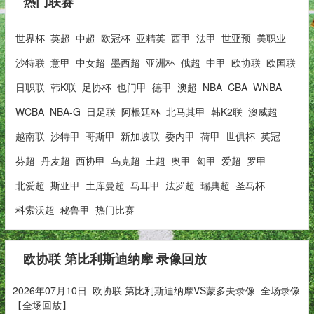
热门联赛
世界杯
英超
中超
欧冠杯
亚精英
西甲
法甲
世亚预
美职业
沙特联
意甲
中女超
墨西超
亚洲杯
俄超
中甲
欧协联
欧国联
日职联
韩K联
足协杯
也门甲
德甲
澳超
NBA
CBA
WNBA
WCBA
NBA-G
日足联
阿根廷杯
北马其甲
韩K2联
澳威超
越南联
沙特甲
哥斯甲
新加坡联
委内甲
荷甲
世俱杯
英冠
芬超
丹麦超
西协甲
乌克超
土超
奥甲
匈甲
爱超
罗甲
北爱超
斯亚甲
土库曼超
马耳甲
法罗超
瑞典超
圣马杯
科索沃超
秘鲁甲
热门比赛
欧协联 第比利斯迪纳摩 录像回放
2026年07月10日_欧协联 第比利斯迪纳摩VS蒙多夫录像_全场录像
【全场回放】