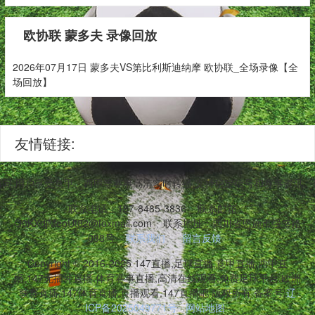
欧协联 蒙多夫 录像回放
2026年07月17日 蒙多夫VS第比利斯迪纳摩 欧协联_全场录像【全
场回放】
友情链接:
台访问,用户享受意甲、西甲等赛事高清实时转播,支持稳定信号和赛事资讯
联系电话：187-8485-3836
联系邮箱：
O0KXdjMeoUt82@foxmail.com
联系地址：四川省恩施市强盛路
088号
联系我们
留言反馈
Copyright © 2016-2025 147直播,足球直播,意甲直播,西甲直
播,147无插件直播,体育赛事直播,高清在线观看,免费足球平台,欧洲
联赛直播,147体育直播,直播观看,147直播吧 版权所有 备案号:
辽
ICP备2025049771号
网站地图