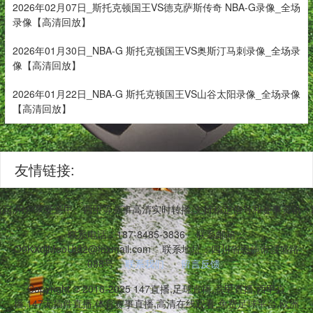
2026年02月07日_斯托克顿国王VS德克萨斯传奇 NBA-G录像_全场
录像【高清回放】
2026年01月30日_NBA-G 斯托克顿国王VS奥斯汀马刺录像_全场录
像【高清回放】
2026年01月22日_NBA-G 斯托克顿国王VS山谷太阳录像_全场录像
【高清回放】
友情链接:
台访问,用户享受意甲、西甲等赛事高清实时转播,支持稳定信号和赛事资讯
联系电话：187-8485-3836
联系邮箱：
O0KXdjMeoUt82@foxmail.com
联系地址：四川省恩施市强盛路
088号
联系我们
留言反馈
Copyright © 2016-2025 147直播,足球直播,意甲直播,西甲直
播,147无插件直播,体育赛事直播,高清在线观看,免费足球平台,欧洲