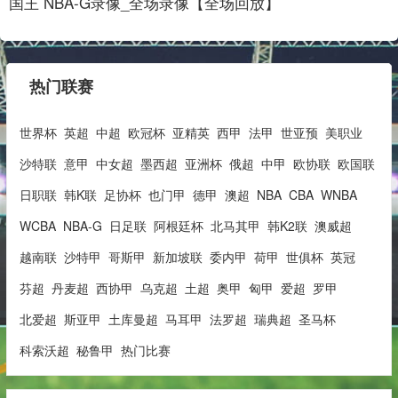
国王 NBA-G录像_全场录像【全场回放】
热门联赛
世界杯
英超
中超
欧冠杯
亚精英
西甲
法甲
世亚预
美职业
沙特联
意甲
中女超
墨西超
亚洲杯
俄超
中甲
欧协联
欧国联
日职联
韩K联
足协杯
也门甲
德甲
澳超
NBA
CBA
WNBA
WCBA
NBA-G
日足联
阿根廷杯
北马其甲
韩K2联
澳威超
越南联
沙特甲
哥斯甲
新加坡联
委内甲
荷甲
世俱杯
英冠
芬超
丹麦超
西协甲
乌克超
土超
奥甲
匈甲
爱超
罗甲
北爱超
斯亚甲
土库曼超
马耳甲
法罗超
瑞典超
圣马杯
科索沃超
秘鲁甲
热门比赛