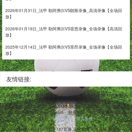
2026年01月31日_法甲 勒阿弗尔VS朗斯录像_高清录像【全场回
放】
2026年01月19日_法甲 勒阿弗尔VS雷恩录像_全场录像【高清回
放】
2025年12月14日_法甲 勒阿弗尔VS里昂录像_全场录像【全场回
放】
友情链接:
台访问,用户享受意甲、西甲等赛事高清实时转播,支持稳定信号和赛事资讯
联系电话：187-8485-3836
联系邮箱：
O0KXdjMeoUt82@foxmail.com
联系地址：四川省恩施市强盛路
088号
联系我们
留言反馈
Copyright © 2016-2025 147直播,足球直播,意甲直播,西甲直