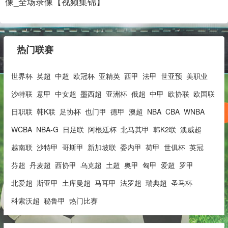
像_全场录像【视频集锦】
热门联赛
世界杯
英超
中超
欧冠杯
亚精英
西甲
法甲
世亚预
美职业
沙特联
意甲
中女超
墨西超
亚洲杯
俄超
中甲
欧协联
欧国联
日职联
韩K联
足协杯
也门甲
德甲
澳超
NBA
CBA
WNBA
WCBA
NBA-G
日足联
阿根廷杯
北马其甲
韩K2联
澳威超
越南联
沙特甲
哥斯甲
新加坡联
委内甲
荷甲
世俱杯
英冠
芬超
丹麦超
西协甲
乌克超
土超
奥甲
匈甲
爱超
罗甲
北爱超
斯亚甲
土库曼超
马耳甲
法罗超
瑞典超
圣马杯
科索沃超
秘鲁甲
热门比赛