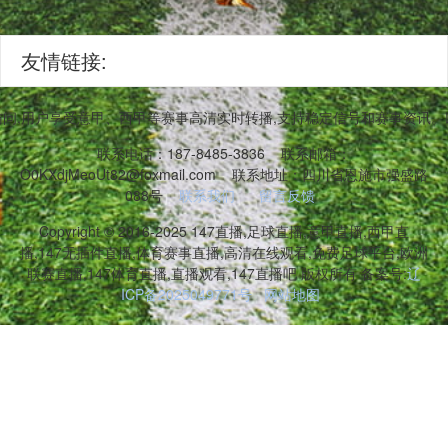
友情链接:
台访问,用户享受意甲、西甲等赛事高清实时转播,支持稳定信号和赛事资讯
联系电话：187-8485-3836
联系邮箱：
O0KXdjMeoUt82@foxmail.com
联系地址：四川省恩施市强盛路
088号
联系我们
留言反馈
Copyright © 2016-2025 147直播,足球直播,意甲直播,西甲直
播,147无插件直播,体育赛事直播,高清在线观看,免费足球平台,欧洲
联赛直播,147体育直播,直播观看,147直播吧 版权所有 备案号:
辽
ICP备2025049771号
网站地图