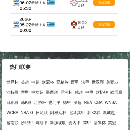
06-02
国际友谊
希腊U16
:
高清直播
U16
05:30
2026-
葡萄牙
05-22
国际友谊
希腊U16
:
高清直播
U16
00:00
热门联赛
世界杯
英超
中超
欧冠杯
亚精英
西甲
法甲
世亚预
美职业
沙特联
意甲
中女超
墨西超
亚洲杯
俄超
中甲
欧协联
欧国联
日职联
韩K联
足协杯
也门甲
德甲
澳超
NBA
CBA
WNBA
WCBA
NBA-G
日足联
阿根廷杯
北马其甲
韩K2联
澳威超
越南联
沙特甲
哥斯甲
新加坡联
委内甲
荷甲
世俱杯
英冠