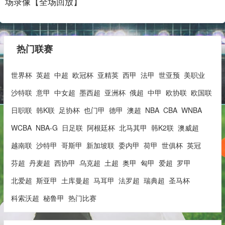
场录像【全场回放】
热门联赛
世界杯
英超
中超
欧冠杯
亚精英
西甲
法甲
世亚预
美职业
沙特联
意甲
中女超
墨西超
亚洲杯
俄超
中甲
欧协联
欧国联
日职联
韩K联
足协杯
也门甲
德甲
澳超
NBA
CBA
WNBA
WCBA
NBA-G
日足联
阿根廷杯
北马其甲
韩K2联
澳威超
越南联
沙特甲
哥斯甲
新加坡联
委内甲
荷甲
世俱杯
英冠
芬超
丹麦超
西协甲
乌克超
土超
奥甲
匈甲
爱超
罗甲
北爱超
斯亚甲
土库曼超
马耳甲
法罗超
瑞典超
圣马杯
科索沃超
秘鲁甲
热门比赛