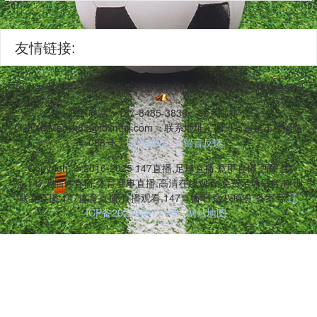
友情链接:
台访问,用户享受意甲、西甲等赛事高清实时转播,支持稳定信号和赛事资讯
联系电话：187-8485-3836
联系邮箱：
O0KXdjMeoUt82@foxmail.com
联系地址：四川省恩施市强盛路
088号
联系我们
留言反馈
Copyright © 2016-2025 147直播,足球直播,意甲直播,西甲直
播,147无插件直播,体育赛事直播,高清在线观看,免费足球平台,欧洲
联赛直播,147体育直播,直播观看,147直播吧 版权所有 备案号:
辽
ICP备2025049771号
网站地图