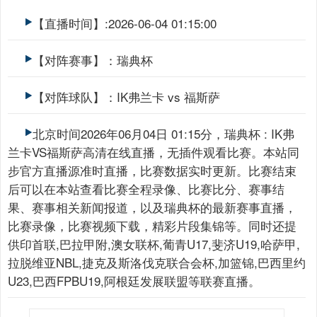
【直播时间】:2026-06-04 01:15:00
【对阵赛事】：瑞典杯
【对阵球队】：IK弗兰卡 vs 福斯萨
北京时间2026年06月04日 01:15分，瑞典杯 : IK弗
兰卡VS福斯萨高清在线直播，无插件观看比赛。本站同
步官方直播源准时直播，比赛数据实时更新。比赛结束
后可以在本站查看比赛全程录像、比赛比分、赛事结
果、赛事相关新闻报道，以及瑞典杯的最新赛事直播，
比赛录像，比赛视频下载，精彩片段集锦等。同时还提
供印首联,巴拉甲附,澳女联杯,葡青U17,斐济U19,哈萨甲,
拉脱维亚NBL,捷克及斯洛伐克联合会杯,加篮锦,巴西里约
U23,巴西FPBU19,阿根廷发展联盟等联赛直播。