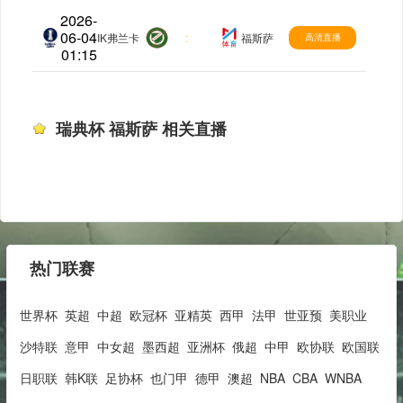
2026-
06-04
瑞典杯
IK弗兰卡
:
福斯萨
高清直播
01:15
瑞典杯 福斯萨 相关直播
热门联赛
世界杯
英超
中超
欧冠杯
亚精英
西甲
法甲
世亚预
美职业
沙特联
意甲
中女超
墨西超
亚洲杯
俄超
中甲
欧协联
欧国联
日职联
韩K联
足协杯
也门甲
德甲
澳超
NBA
CBA
WNBA