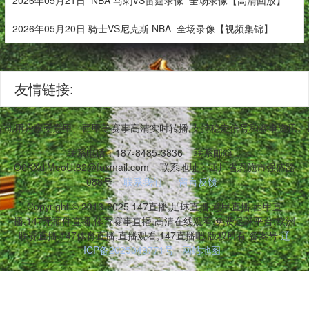
2026年05月21日_NBA 马刺VS雷霆录像_全场录像【高清回放】
2026年05月20日 骑士VS尼克斯 NBA_全场录像【视频集锦】
友情链接:
台访问,用户享受意甲、西甲等赛事高清实时转播,支持稳定信号和赛事资讯
联系电话：187-8485-3836
联系邮箱：
O0KXdjMeoUt82@foxmail.com
联系地址：四川省恩施市强盛路
088号
联系我们
留言反馈
Copyright © 2016-2025 147直播,足球直播,意甲直播,西甲直
播,147无插件直播,体育赛事直播,高清在线观看,免费足球平台,欧洲
联赛直播,147体育直播,直播观看,147直播吧 版权所有 备案号:
辽
ICP备2025049771号
网站地图