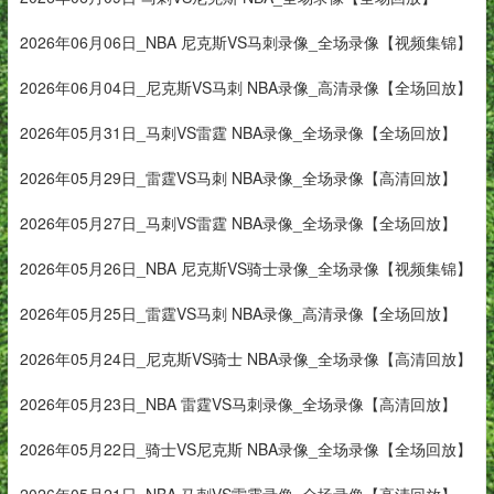
2026年06月06日_NBA 尼克斯VS马刺录像_全场录像【视频集锦】
2026年06月04日_尼克斯VS马刺 NBA录像_高清录像【全场回放】
2026年05月31日_马刺VS雷霆 NBA录像_全场录像【全场回放】
2026年05月29日_雷霆VS马刺 NBA录像_全场录像【高清回放】
2026年05月27日_马刺VS雷霆 NBA录像_全场录像【全场回放】
2026年05月26日_NBA 尼克斯VS骑士录像_全场录像【视频集锦】
2026年05月25日_雷霆VS马刺 NBA录像_高清录像【全场回放】
2026年05月24日_尼克斯VS骑士 NBA录像_全场录像【高清回放】
2026年05月23日_NBA 雷霆VS马刺录像_全场录像【高清回放】
2026年05月22日_骑士VS尼克斯 NBA录像_全场录像【全场回放】