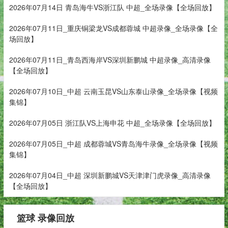
2026年07月14日 青岛海牛VS浙江队 中超_全场录像【全场回放】
2026年07月11日_重庆铜梁龙VS成都蓉城 中超录像_全场录像【全
场回放】
2026年07月11日_青岛西海岸VS深圳新鹏城 中超录像_高清录像
【全场回放】
2026年07月10日_中超 云南玉昆VS山东泰山录像_全场录像【视频
集锦】
2026年07月05日 浙江队VS上海申花 中超_全场录像【全场回放】
2026年07月05日_中超 成都蓉城VS青岛海牛录像_全场录像【视频
集锦】
2026年07月04日_中超 深圳新鹏城VS天津津门虎录像_高清录像
【全场回放】
篮球 录像回放