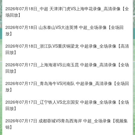
2026年07月18日_中超 天津津门虎VS上海申花录像_高清录像【全
场回放】
2026年07月18日 山东泰山VS大连英博 中超_全场录像【全场回
放】
2026年07月18日_浙江队VS重庆铜梁龙 中超录像_全场录像【高清
回放】
2026年07月17日_上海海港VS云南玉昆 中超录像_高清录像【全场
回放】
2026年07月17日_青岛海牛VS河南队 中超录像_高清录像【全场回
放】
2026年07月17日_辽宁铁人VS北京国安 中超录像_全场录像【全场
回放】
2026年07月17日 成都蓉城VS青岛西海岸 中超_全场录像【视频集
锦】