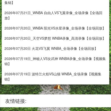
集锦】
2026年07月21日_WNBA 自由人VS飞翼录像_全场录像【全场回
放】
2026年07月20日_WNBA 阳光VS水星录像_全场录像【全场回放】
2026年07月20日_天空VS梦想 WNBA录像_高清录像【全场回放】
2026年07月20日 火花VS飞翼 WNBA_全场录像【全场回放】
2026年07月19日_神秘人VS女武神 WNBA录像_全场录像【视频集
锦】
2026年07月19日 波特兰火焰VS山猫 WNBA_全场录像【视频集
锦】
友情链接: