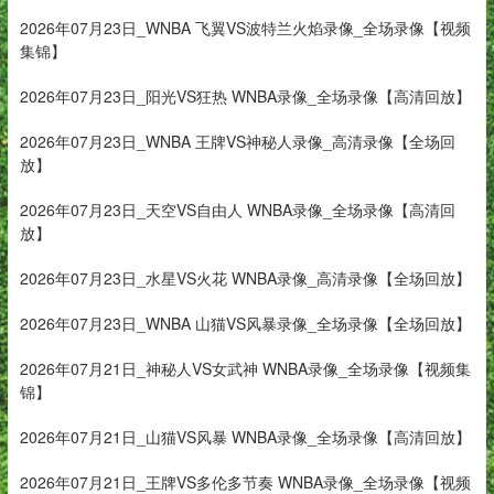
2026年07月23日_WNBA 飞翼VS波特兰火焰录像_全场录像【视频
集锦】
2026年07月23日_阳光VS狂热 WNBA录像_全场录像【高清回放】
2026年07月23日_WNBA 王牌VS神秘人录像_高清录像【全场回
放】
2026年07月23日_天空VS自由人 WNBA录像_全场录像【高清回
放】
2026年07月23日_水星VS火花 WNBA录像_高清录像【全场回放】
2026年07月23日_WNBA 山猫VS风暴录像_全场录像【全场回放】
2026年07月21日_神秘人VS女武神 WNBA录像_全场录像【视频集
锦】
2026年07月21日_山猫VS风暴 WNBA录像_全场录像【高清回放】
2026年07月21日_王牌VS多伦多节奏 WNBA录像_全场录像【视频