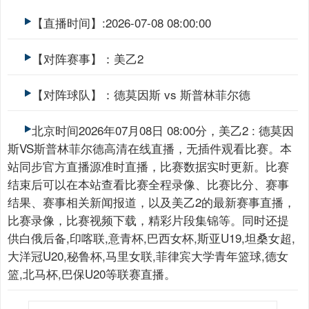
【直播时间】:2026-07-08 08:00:00
【对阵赛事】：美乙2
【对阵球队】：德莫因斯 vs 斯普林菲尔德
北京时间2026年07月08日 08:00分，美乙2 : 德莫因
斯VS斯普林菲尔德高清在线直播，无插件观看比赛。本
站同步官方直播源准时直播，比赛数据实时更新。比赛
结束后可以在本站查看比赛全程录像、比赛比分、赛事
结果、赛事相关新闻报道，以及美乙2的最新赛事直播，
比赛录像，比赛视频下载，精彩片段集锦等。同时还提
供白俄后备,印喀联,意青杯,巴西女杯,斯亚U19,坦桑女超,
大洋冠U20,秘鲁杯,马里女联,菲律宾大学青年篮球,德女
篮,北马杯,巴保U20等联赛直播。