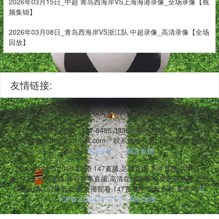
2026年03月15日_中超 青岛西海岸VS上海海港录像_全场录像【视
频集锦】
2026年03月08日_青岛西海岸VS浙江队 中超录像_高清录像【全场
回放】
友情链接:
台访问,用户享受意甲、西甲等赛事高清实时转播,支持稳定信号和赛事资讯
联系电话：187-8485-3836
联系邮箱：
O0KXdjMeoUt82@foxmail.com
联系地址：四川省恩施市强盛路
088号
联系我们
留言反馈
Copyright © 2016-2025 147直播,足球直播,意甲直播,西甲直
播,147无插件直播,体育赛事直播,高清在线观看,免费足球平台,欧洲
联赛直播,147体育直播,直播观看,147直播吧 版权所有 备案号:
辽
ICP备2025049771号
网站地图