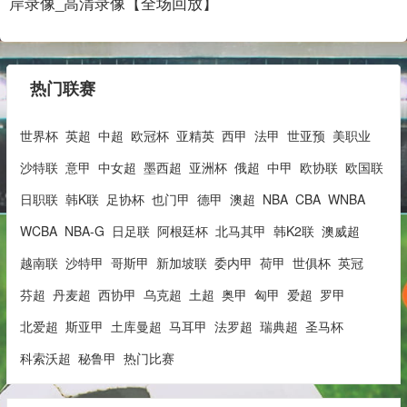
岸录像_高清录像【全场回放】
热门联赛
世界杯
英超
中超
欧冠杯
亚精英
西甲
法甲
世亚预
美职业
沙特联
意甲
中女超
墨西超
亚洲杯
俄超
中甲
欧协联
欧国联
日职联
韩K联
足协杯
也门甲
德甲
澳超
NBA
CBA
WNBA
WCBA
NBA-G
日足联
阿根廷杯
北马其甲
韩K2联
澳威超
越南联
沙特甲
哥斯甲
新加坡联
委内甲
荷甲
世俱杯
英冠
芬超
丹麦超
西协甲
乌克超
土超
奥甲
匈甲
爱超
罗甲
北爱超
斯亚甲
土库曼超
马耳甲
法罗超
瑞典超
圣马杯
科索沃超
秘鲁甲
热门比赛