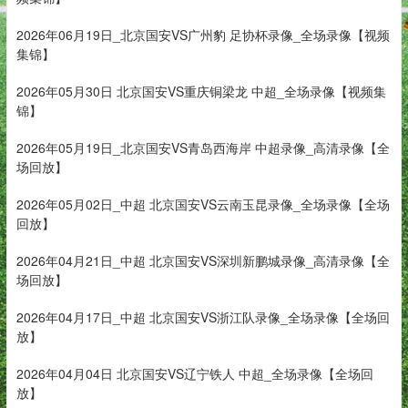
2026年06月19日_北京国安VS广州豹 足协杯录像_全场录像【视频
集锦】
2026年05月30日 北京国安VS重庆铜梁龙 中超_全场录像【视频集
锦】
2026年05月19日_北京国安VS青岛西海岸 中超录像_高清录像【全
场回放】
2026年05月02日_中超 北京国安VS云南玉昆录像_全场录像【全场
回放】
2026年04月21日_中超 北京国安VS深圳新鹏城录像_高清录像【全
场回放】
2026年04月17日_中超 北京国安VS浙江队录像_全场录像【全场回
放】
2026年04月04日 北京国安VS辽宁铁人 中超_全场录像【全场回
放】