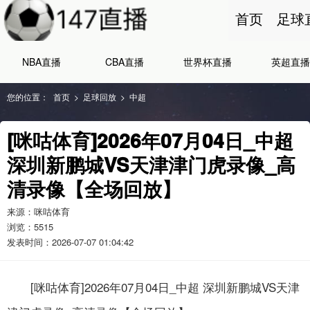
首页
足球
NBA直播
CBA直播
世界杯直播
英超直播
您的位置：
首页
>
足球回放
>
中超
[咪咕体育]2026年07月04日_中超
深圳新鹏城VS天津津门虎录像_高
清录像【全场回放】
来源：咪咕体育
浏览：
5515
发表时间：2026-07-07 01:04:42
[咪咕体育]2026年07月04日_中超 深圳新鹏城VS天津