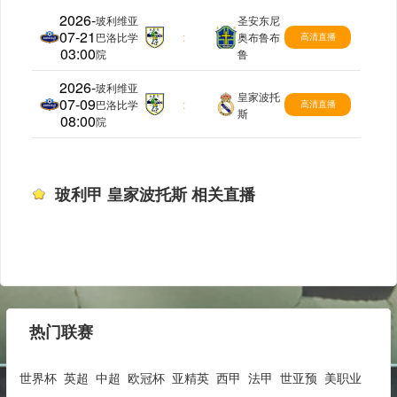
2026-
玻利维亚
圣安东尼
07-21
玻利甲
巴洛比学
:
奥布鲁布
高清直播
03:00
院
鲁
2026-
玻利维亚
皇家波托
07-09
玻利甲
巴洛比学
:
高清直播
斯
08:00
院
玻利甲 皇家波托斯 相关直播
热门联赛
世界杯
英超
中超
欧冠杯
亚精英
西甲
法甲
世亚预
美职业