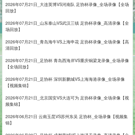
2026年07月21日_大连英博VS河南队 足协杯录像_全场录像【全场
回放】
2026年07月21日_山东泰山VS武汉三镇 足协杯录像_高清录像【全
场回放】
2026年07月21日_青岛海牛VS上海申花 足协杯录像_全场录像【高
清回放】
2026年07月21日_足协杯 青岛西海岸VS重庆铜梁龙录像_全场录像
【全场回放】
2026年07月21日_足协杯 深圳新鹏城VS上海海港录像_全场录像
【视频集锦】
2026年07月21日_北京国安VS大连可为 足协杯录像_全场录像【视
频集锦】
2026年06月21日 云南玉昆VS苏州东吴 足协杯_全场录像【视频集
锦】