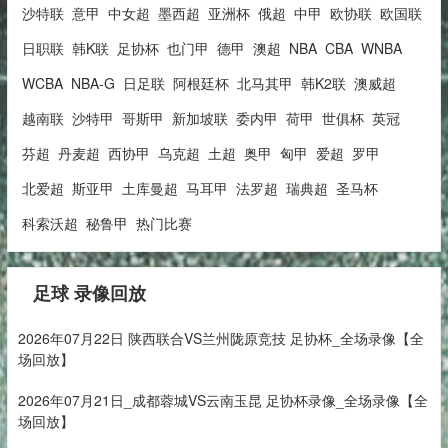
沙特联
意甲
中女超
墨西超
亚洲杯
俄超
中甲
欧协联
欧国联
日职联
韩K联
足协杯
也门甲
德甲
澳超
NBA
CBA
WNBA
WCBA
NBA-G
日足联
阿根廷杯
北马其甲
韩K2联
澳威超
越南联
沙特甲
哥斯甲
新加坡联
委内甲
荷甲
世俱杯
英冠
芬超
丹麦超
西协甲
乌克超
土超
奥甲
匈甲
爱超
罗甲
北爱超
斯亚甲
土库曼超
马耳甲
法罗超
瑞典超
圣马杯
科索沃超
秘鲁甲
热门比赛
足球 录像回放
2026年07月22日 陕西联合VS兰州陇原竞技 足协杯_全场录像【全
场回放】
2026年07月21日_成都蓉城VS云南玉昆 足协杯录像_全场录像【全
场回放】