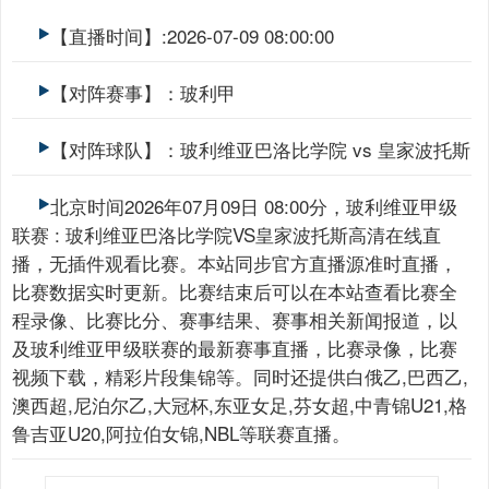
【直播时间】:2026-07-09 08:00:00
【对阵赛事】：玻利甲
【对阵球队】：玻利维亚巴洛比学院 vs 皇家波托斯
北京时间2026年07月09日 08:00分，玻利维亚甲级
联赛 : 玻利维亚巴洛比学院VS皇家波托斯高清在线直
播，无插件观看比赛。本站同步官方直播源准时直播，
比赛数据实时更新。比赛结束后可以在本站查看比赛全
程录像、比赛比分、赛事结果、赛事相关新闻报道，以
及玻利维亚甲级联赛的最新赛事直播，比赛录像，比赛
视频下载，精彩片段集锦等。同时还提供白俄乙,巴西乙,
澳西超,尼泊尔乙,大冠杯,东亚女足,芬女超,中青锦U21,格
鲁吉亚U20,阿拉伯女锦,NBL等联赛直播。